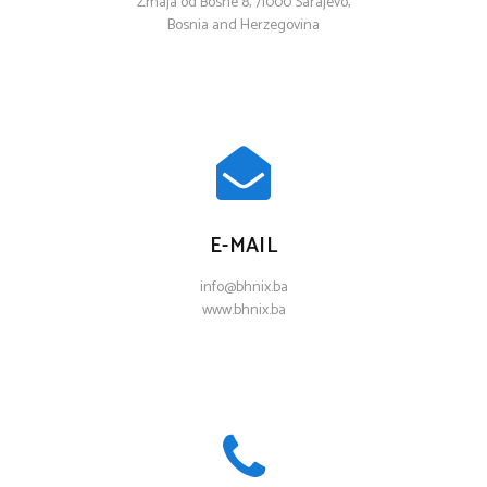
Zmaja od Bosne 8, 71000 Sarajevo,
Bosnia and Herzegovina
E-MAIL
info@bhnix.ba
www.bhnix.ba