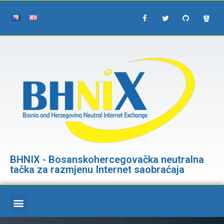
BHNIX - Bosanskohercegovačka neutralna
tačka za razmjenu Internet saobraćaja